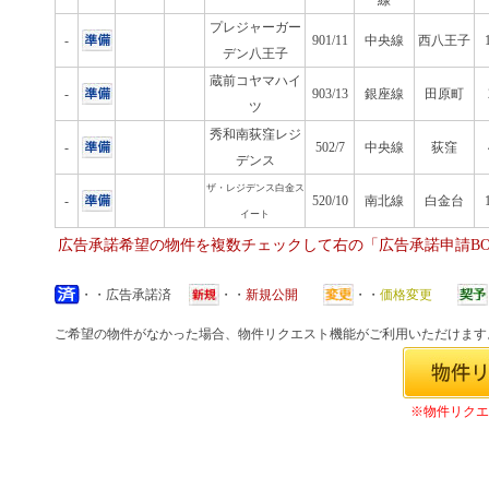
線
プレジャーガー
-
901/11
中央線
西八王子
デン八王子
蔵前コヤマハイ
-
903/13
銀座線
田原町
ツ
秀和南荻窪レジ
-
502/7
中央線
荻窪
デンス
ザ・レジデンス白金ス
-
520/10
南北線
白金台
イート
広告承諾希望の物件を複数チェックして右の「広告承諾申請B
・・広告承諾済
・・
新規公開
・・
価格変更
ご希望の物件がなかった場合、物件リクエスト機能がご利用いただけます
※物件リクエ