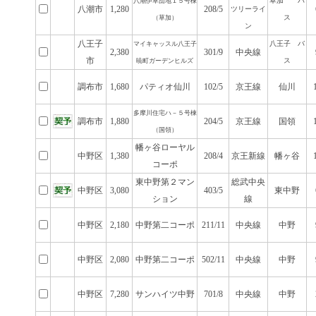
草加 バ
八潮伊草団地１５号棟
八潮市
1,280
208/5
ツリーライ
ス
（草加）
ン
八王子
八王子 バ
マイキャッスル八王子
2,380
301/9
中央線
市
ス
暁町ガーデンヒルズ
調布市
1,680
パティオ仙川
102/5
京王線
仙川
多摩川住宅ハ－５号棟
調布市
1,880
204/5
京王線
国領
（国領）
幡ヶ谷ローヤル
中野区
1,380
208/4
京王新線
幡ヶ谷
コーポ
東中野第２マン
総武中央
中野区
3,080
403/5
東中野
ション
線
中野区
2,180
中野第二コーポ
211/11
中央線
中野
中野区
2,080
中野第二コーポ
502/11
中央線
中野
中野区
7,280
サンハイツ中野
701/8
中央線
中野