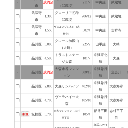
-
成約済
211/7
中央線
武蔵境
市
（武蔵境）
武蔵野
グローリア初穂
1,380
906/12
中央線
武蔵境
市
武蔵境
武蔵野
ヴェルメゾン本町（吉
1,550
302/4
中央線
吉祥寺
市
祥寺）
クレール御殿山
品川区
3,080
225/9
山手線
大崎
（大崎）
トラストステー
京浜東北
品川区
4,580
101/7
大森
ジ大森
線
大森永谷マンシ
京浜急行
-
品川区
成約済
309/15
立会川
ョン
線
京浜急行
品川区
2,880
大森サンハイツ
402/10
大森海岸
線
ヴェラハイツ大
京浜急行
品川区
4,780
105/10
大森海岸
森
線
都営三田
志村三丁
同和マンション（志村
板橋区
3,780
105/4
線
目
三丁目）
東武スカイ