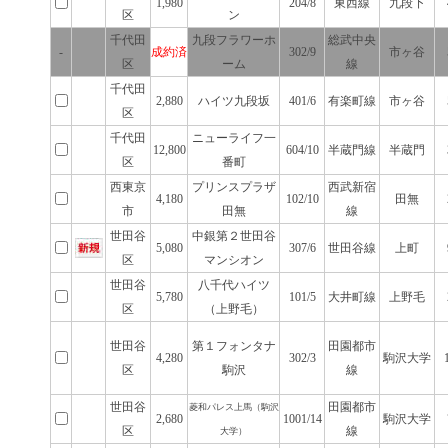
1,980
204/8
東西線
九段下
区
ン
千代田
九段フラワーホ
総武中央
-
成約済
302/9
市ヶ谷
区
ーム
線
千代田
2,880
ハイツ九段坂
401/6
有楽町線
市ヶ谷
区
千代田
ニューライフ一
12,800
604/10
半蔵門線
半蔵門
区
番町
西東京
プリンスプラザ
西武新宿
4,180
102/10
田無
市
田無
線
世田谷
中銀第２世田谷
5,080
307/6
世田谷線
上町
区
マンシオン
世田谷
八千代ハイツ
5,780
101/5
大井町線
上野毛
区
（上野毛）
世田谷
第１フォンタナ
田園都市
4,280
302/3
駒沢大学
区
駒沢
線
世田谷
田園都市
菱和パレス上馬（駒沢
2,680
1001/14
駒沢大学
区
線
大学）