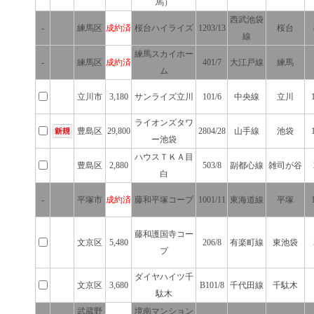
馬）
西武池袋
-
練馬区
成約済
桜台ハイライズ
1203/13
桜台
線
練馬スカイホー
-
練馬区
成約済
401/7
大江戸線
練馬
ム
立川市
3,180
サンライズ立川
101/6
中央線
立川
ライオンズタワ
豊島区
29,800
2804/28
山手線
池袋
ー池袋
ハウスＴＫＡ目
豊島区
2,880
503/8
副都心線
雑司が谷
白
-
平塚市
成約済
藤和平塚コープ
1001/11
東海道線
平塚
藤和護国寺コー
文京区
5,480
206/8
有楽町線
東池袋
プ
ダイヤハイツ千
文京区
3,680
B101/8
千代田線
千駄木
駄木
武蔵野
境南マンション