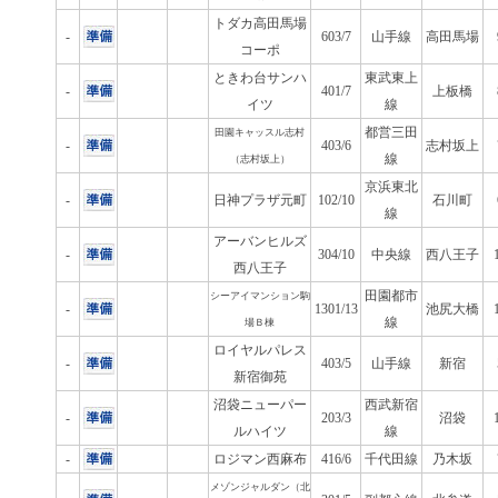
トダカ高田馬場
-
603/7
山手線
高田馬場
コーポ
ときわ台サンハ
東武東上
-
401/7
上板橋
イツ
線
都営三田
田園キャッスル志村
-
403/6
志村坂上
線
（志村坂上）
京浜東北
-
日神プラザ元町
102/10
石川町
線
アーバンヒルズ
-
304/10
中央線
西八王子
西八王子
田園都市
シーアイマンション駒
-
1301/13
池尻大橋
線
場Ｂ棟
ロイヤルパレス
-
403/5
山手線
新宿
新宿御苑
沼袋ニューパー
西武新宿
-
203/3
沼袋
ルハイツ
線
-
ロジマン西麻布
416/6
千代田線
乃木坂
メゾンジャルダン（北