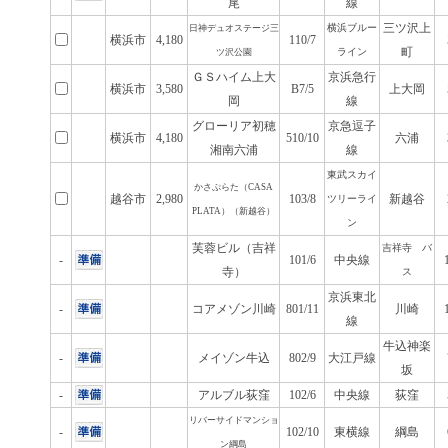
尾
線
三ツ沢上
横浜ブルー
日神デュオステージ三
横浜市
4,180
110/7
町
ライン
ツ沢公園
ＧＳハイム上大
京浜急行
横浜市
3,580
B7/5
上大岡
岡
線
グローリア初穂
京急逗子
横浜市
4,180
510/10
六浦
湘南六浦
線
東武スカイ
かさぷらた（CASA
越谷市
2,980
103/8
新越谷
ツリーライ
PLATA）（新越谷）
ン
芙蓉ビル（吉祥
吉祥寺 バ
-
101/6
中央線
寺）
ス
京浜東北
-
コアメゾン川崎
801/11
川崎
線
牛込神楽
-
メイゾン牛込
802/9
大江戸線
坂
-
アルブル荻窪
102/6
中央線
荻窪
リバーサイドマンショ
-
102/10
東横線
綱島
ン綱島