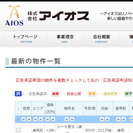
広告承諾希望の物件を複数チェックして右の「広告承諾申請B
・・広告承諾済
・・
新規公開
・・
価格変更
価格
↓
状態
エリア
物件名
号室/階
沿線
最寄駅
(万円)
↓
カーサ豊玉（練
練馬区
1,680
503/10
大江戸線
練馬