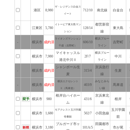
ザ・レジデンス白金ス
港区
8,980
712/10
南北線
白金台
イート
都営新宿
イトーピア東大島マン
江東区
5,780
128/14
東大島
線
ション
横浜ブルー
ライオンズマンション
-
横浜市
成約済
606/10
吉野町
ライン
千歳（吉野町）
マイキャッスル
横浜ブルー
横浜市
7,980
2F/7
中川
港北中川Ⅱ
ライン
シャンボール生
京浜急行
-
横浜市
成約済
315/4
生麦
麦
線
みなとみら
横浜エクセレント
-
横浜市
成約済
403/9
馬車道
い線
Ⅱ（馬車道）
根岸台ハイホー
京浜東北
横浜市
980
431/6
根岸
ム
線
玉川学園
モアクレスト玉川学園
横浜市
1,680
502/7
小田急線
前
壱番館
ブルガード市ヶ
田園都市
横浜市
3,180
101A/5
市が尾