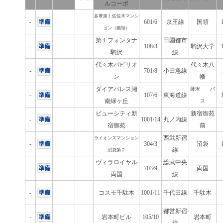
ルコーポ
多摩第１佐佐木マンシ
-
601/6
京王線
国領
ョン（国領）
第１フォンタナ
田園都市
-
108/3
駒沢大学
駒沢
線
代々木パビリオ
代々木八
-
701/8
小田急線
ン
幡
ダイアパレス湘
藤沢 バ
-
107/6
東海道線
南緑ヶ丘
ス
ビューシティ新
新宿御苑
-
1001/14
丸ノ内線
宿御苑
前
西武新宿
ライオンズマンション
-
304/3
沼袋
線
沼袋第２
ヴィラロイヤル
総武中央
-
703/9
両国
両国
線
-
コスモ千駄木
1001/11
千代田線
千駄木
都営新宿
-
岩本町ビル
105/10
岩本町