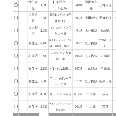
世田谷
三軒茶屋ターミ
田園都市
3,680
94/10
三軒茶屋
区
ナルビル
線
世田谷
真和ハイツ（千
1,480
402/4
小田急線
千歳船橋
区
歳船橋）
世田谷
キクエイパレス
2,080
404/4
大井町線
緑が丘
区
自由ヶ丘
中野富士見
富士見ハイム北（Ｎ）
杉並区
6,480
508/7
丸ノ内線
町
棟（中野富士見町）
マンション方南
杉並区
1,680
108/4
丸ノ内線
方南町
町二葉
杉並区
2,180
グレイス浜田山
307/5
井の頭線
浜田山
ニュー高円寺コ
杉並区
1,980
701/11
丸ノ内線
新高円寺
ーポラス
杉並区
4,380
キャッスル荻窪
803/12
中央線
荻窪
ライオンズマンション
杉並区
3,680
201/5
中央線
荻窪
荻窪第６