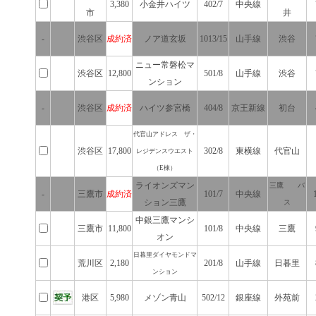
3,380
小金井ハイツ
402/7
中央線
市
井
-
渋谷区
成約済
ノア道玄坂
1013/15
山手線
渋谷
ニュー常磐松マ
渋谷区
12,800
501/8
山手線
渋谷
ンション
-
渋谷区
成約済
ハイツ参宮橋
404/8
京王新線
初台
代官山アドレス ザ・
渋谷区
17,800
302/8
東横線
代官山
レジデンスウエスト
（E棟）
ライオンズマン
三鷹 バ
-
三鷹市
成約済
101/7
中央線
ション三鷹
ス
中銀三鷹マンシ
三鷹市
11,800
101/8
中央線
三鷹
オン
日暮里ダイヤモンドマ
荒川区
2,180
201/8
山手線
日暮里
ンション
港区
5,980
メゾン青山
502/12
銀座線
外苑前