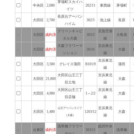
茅場町スカイハ
中央区
2,080
202/11
東西線
茅場町
イツ
長原台アーバン
大田区
2,780
302/5
池上線
長原
ハイム
グリーンキャピ
京急空港
-
大田区
成約済
303/3
大鳥居
タル大森
線
大森フラワーマ
京浜東北
-
大田区
成約済
301/6
大森
ンション
線
京浜東北
大田区
3,580
グレイス蒲田
B101/9
蒲田
線
大田区山王三丁
京浜東北
大田区
21,800
大森
目土地
線
大田区山王三丁
京浜東北
大田区
4,980
1～2/2
大森
目店舗
線
京浜東北
山王アーバンライフ
大田区
1,480
1203/12
大森
線
（大森）
浅草橋フラワー
総武中央
-
台東区
成約済
503/11
浅草橋
ホーム
線