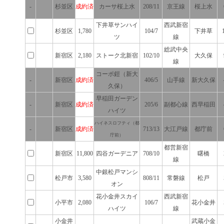
-
杉並区
成約済
カーサ桜上水
208/11
京王線
桜上水
下井草サンハイ
西武新宿
杉並区
1,780
104/7
下井草
ツ
線
総武中央
新宿区
2,180
ストーク北新宿
102/10
大久保
線
コーポ鎧（新大
-
新宿区
成約済
406/5
山手線
新大久保
久保）
早稲田ガーデン
-
新宿区
成約済
205/6
副都心線
西早稲田
ハイツ
ハイネスロフティ（都
-
新宿区
成約済
713/13
大江戸線
都庁前
庁前）
都営新宿
新宿区
11,800
四谷ガーデニア
708/10
曙橋
線
中銀松戸マンシ
松戸市
3,580
808/11
常磐線
松戸
オン
花小金井スカイ
西武新宿
小平市
2,080
106/7
花小金井
ハイツ
線
小金井
武蔵小金