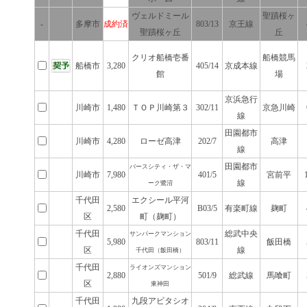
ヴェルドミール
聖蹟桜ヶ
-
多摩市
成約済
803/13
京王線
聖蹟桜ヶ丘
丘
クリオ船橋壱番
船橋競馬
船橋市
3,280
405/14
京成本線
館
場
京浜急行
川崎市
1,480
ＴＯＰ川崎第３
302/11
京急川崎
線
田園都市
川崎市
4,280
ローゼ高津
202/7
高津
線
田園都市
バースシティ・ザ・マ
川崎市
7,980
401/5
宮前平
線
ーク鷺沼
千代田
エクシール平河
2,580
B03/5
有楽町線
麹町
区
町（麹町）
千代田
総武中央
サンパークマンション
5,980
803/11
飯田橋
区
線
千代田（飯田橋）
千代田
ライオンズマンション
2,880
501/9
総武線
馬喰町
区
東神田
千代田
九段アビタシオ