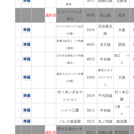
-
301/5
副都心線
北参道
参道）
ビューハイム上
-
成約済
603/8
池上線
長原
池台
京浜東北
パーソナルハイツ山王
-
101/6
大森
線
（大森）
多摩川住宅ト－３号棟
-
404/5
京王線
国領
（国領）
国立 バ
けやき台団地３５号棟
-
405/5
中央線
ス
（国立）
東武スカイ
越谷スカイハイツＢ棟
-
318/9
大袋
ツリーライ
（大袋）
ン
代々木いずみマ
代々木公
-
201/9
千代田線
ンション
園
三鷹 バ
-
ハイツ三鷹
301/3
中央線
ス
-
パレス後楽園
102/5
丸ノ内線
後楽園
西大久保ローヤ
-
成約済
402/5
副都心線
西早稲田