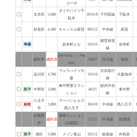
コーポ
ダイヤハイツ千
文京区
3,680
B101/8
千代田線
千駄木
駄木
杉並区
4,380
キャッスル荻窪
803/12
中央線
荻窪
都営新宿
-
岩本町ビル
105/10
岩本町
線
多摩川住宅ハ－５号棟
-
調布市
成約済
204/5
京王線
国領
（国領）
ヴェラハイツ大
京浜急行
品川区
4,780
105/10
大森海岸
森
線
東中野第２マン
総武中央
中野区
3,080
403/5
東中野
ション
線
八王子
アーバンヒルズ
1,880
304/10
中央線
西八王子
市
西八王子
武蔵野
境南マンション
-
成約済
211/7
中央線
武蔵境
市
（武蔵境）
港区
5,980
メゾン青山
502/12
銀座線
外苑前