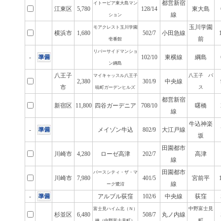
都営新宿
イトーピア東大島マン
江東区
5,780
128/14
東大島
線
ション
玉川学園
モアクレスト玉川学園
横浜市
1,680
502/7
小田急線
前
壱番館
リバーサイドマンショ
-
102/10
東横線
綱島
ン綱島
八王子
八王子 バ
マイキャッスル八王子
2,380
301/9
中央線
市
ス
暁町ガーデンヒルズ
都営新宿
新宿区
11,800
四谷ガーデニア
708/10
曙橋
線
牛込神楽
-
メイゾン牛込
802/9
大江戸線
坂
田園都市
川崎市
4,280
ローゼ高津
202/7
高津
線
田園都市
バースシティ・ザ・マ
川崎市
7,980
401/5
宮前平
線
ーク鷺沼
-
アルブル荻窪
102/6
中央線
荻窪
中野富士見
富士見ハイム北（Ｎ）
杉並区
6,480
508/7
丸ノ内線
町
棟（中野富士見町）