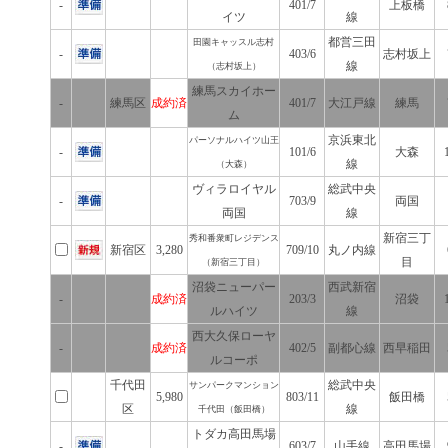
-
401/7
上板橋
イツ
線
都営三田
田園キャッスル志村
-
403/6
志村坂上
線
（志村坂上）
練馬スカイホー
-
練馬区
成約済
401/7
大江戸線
練馬
ム
京浜東北
パーソナルハイツ山王
-
101/6
大森
線
（大森）
ヴィラロイヤル
総武中央
-
703/9
両国
両国
線
新宿三丁
秀和番衆町レジデンス
新宿区
3,280
709/10
丸ノ内線
目
（新宿三丁目）
沼袋ニューパー
西武新宿
-
成約済
203/3
沼袋
ルハイツ
線
西大久保ローヤ
-
成約済
402/5
副都心線
西早稲田
ルコーポ
千代田
総武中央
サンパークマンション
5,980
803/11
飯田橋
区
線
千代田（飯田橋）
トダカ高田馬場
-
603/7
山手線
高田馬場