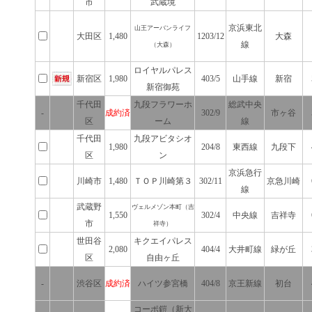
市
武蔵境
京浜東北
山王アーバンライフ
大田区
1,480
1203/12
大森
線
（大森）
ロイヤルパレス
新宿区
1,980
403/5
山手線
新宿
新宿御苑
千代田
九段フラワーホ
総武中央
-
成約済
302/9
市ヶ谷
区
ーム
線
千代田
九段アビタシオ
1,980
204/8
東西線
九段下
区
ン
京浜急行
川崎市
1,480
ＴＯＰ川崎第３
302/11
京急川崎
線
武蔵野
ヴェルメゾン本町（吉
1,550
302/4
中央線
吉祥寺
市
祥寺）
世田谷
キクエイパレス
2,080
404/4
大井町線
緑が丘
区
自由ヶ丘
-
渋谷区
成約済
ハイツ参宮橋
404/8
京王新線
初台
コーポ鎧（新大