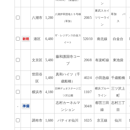
PLATA）（新越谷）
ン
東武スカイ
草加 バ
八潮伊草団地１５号棟
八潮市
1,280
208/5
ツリーライ
ス
（草加）
ン
ザ・レジデンス白金ス
港区
6,480
520/10
南北線
白金台
イート
藤和護国寺コー
文京区
5,480
206/8
有楽町線
東池袋
プ
世田谷
真和ハイツ（千
1,480
402/4
小田急線
千歳船橋
区
歳船橋）
三ツ沢上
横浜ブルー
日神デュオステージ三
横浜市
4,180
110/7
町
ライン
ツ沢公園
志村カーネルマ
都営三田
志村三丁
-
304/8
ンション
線
目
調布市
1,680
パティオ仙川
102/5
京王線
仙川