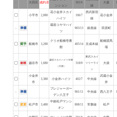
-
大田区
成約済
301/6
大森
ンション
線
花小金井スカイ
西武新宿
小平市
2,080
106/7
花小金井
ハイツ
線
蔵前コヤマハイ
-
903/13
銀座線
田原町
ツ
クリオ船橋壱番
船橋競馬
船橋市
3,280
405/14
京成本線
館
場
東武スカイ
越谷スカイハイツＢ棟
越谷市
1,680
318/9
大袋
ツリーライ
（大袋）
ン
小金井
武蔵小金
3,380
小金井ハイツ
402/7
中央線
市
井
プレジャーガー
-
901/11
中央線
西八王子
デン八王子
中銀松戸マンシ
松戸市
3,480
808/11
常磐線
松戸
オン