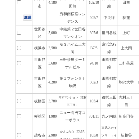
4,180
102/10
田無
市
田無
線
秀和南荻窪レジ
-
502/7
中央線
荻窪
デンス
世田谷
中銀第２世田谷
5,080
307/6
世田谷線
上町
区
マンシオン
ＧＳハイム上大
京浜急行
横浜市
3,580
B7/5
上大岡
岡
線
世田谷
三軒茶屋ターミ
田園都市
3,680
94/10
三軒茶屋
区
ナルビル
線
世田谷
第１フォンタナ
田園都市
4,280
302/3
駒沢大学
区
駒沢
線
都営三田
志村三丁
同和マンション（志村
板橋区
3,780
105/4
線
目
三丁目）
ニュー高円寺コ
杉並区
1,980
701/11
丸ノ内線
新高円寺
ーポラス
東武スカイ
かさぷらた（CASA
越谷市
2,980
103/8
新越谷
ツリーライ