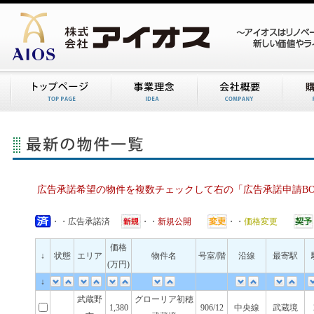
広告承諾希望の物件を複数チェックして右の「広告承諾申請B
・・広告承諾済
・・
新規公開
・・
価格変更
価格
↓
状態
エリア
物件名
号室/階
沿線
最寄駅
(万円)
↓
武蔵野
グローリア初穂
1,380
906/12
中央線
武蔵境