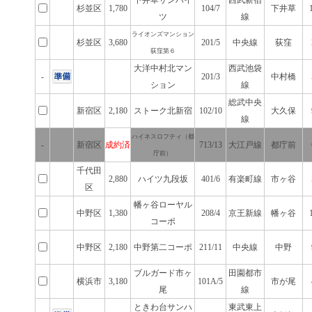
下井草サンハイ
西武新宿
杉並区
1,780
104/7
下井草
ツ
線
ライオンズマンション
杉並区
3,680
201/5
中央線
荻窪
荻窪第６
大洋中村北マン
西武池袋
-
201/3
中村橋
ション
線
総武中央
新宿区
2,180
ストーク北新宿
102/10
大久保
線
ハイネスロフティ（都
-
新宿区
成約済
713/13
大江戸線
都庁前
庁前）
千代田
2,880
ハイツ九段坂
401/6
有楽町線
市ヶ谷
区
幡ヶ谷ローヤル
中野区
1,380
208/4
京王新線
幡ヶ谷
コーポ
中野区
2,180
中野第二コーポ
211/11
中央線
中野
ブルガード市ヶ
田園都市
横浜市
3,180
101A/5
市が尾
尾
線
ときわ台サンハ
東武東上