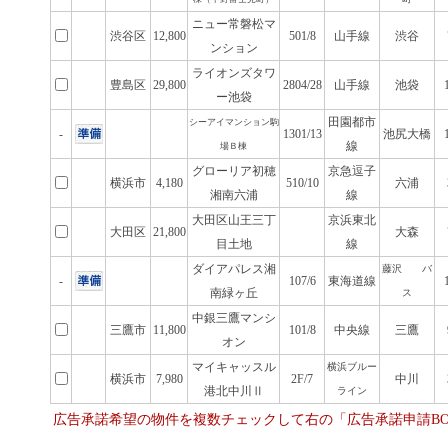
ニュー常磐松マ
渋谷区
12,800
501/8
山手線
渋谷
ンション
ライオンズタワ
豊島区
29,800
2804/28
山手線
池袋
ー池袋
田園都市
シーアイマンション駒
-
1301/13
池尻大橋
線
場Ｂ棟
グローリア初穂
京急逗子
横浜市
4,180
510/10
六浦
湘南六浦
線
大田区山王三丁
京浜東北
大田区
21,800
大森
目土地
線
ダイアパレス湘
藤沢 バ
-
107/6
東海道線
南緑ヶ丘
ス
中銀三鷹マンシ
三鷹市
11,800
101/8
中央線
三鷹
オン
マイキャッスル
横浜ブルー
横浜市
7,980
2F/7
中川
港北中川Ⅱ
ライン
広告承諾希望の物件を複数チェックして右の「広告承諾申請B