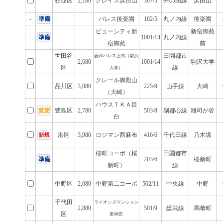
杉並区
2,180
グレイス浜田山
307/5
井の頭線
浜田山
-
パレス後楽園
102/5
丸ノ内線
後楽園
ビューシティ新
新宿御苑
-
1001/14
丸ノ内線
宿御苑
前
世田谷
田園都市
菱和パレス上馬（駒沢
2,680
1001/14
駒沢大学
区
線
大学）
クレール御殿山
品川区
3,080
225/9
山手線
大崎
（大崎）
ハウスＴＫＡ目
豊島区
2,780
503/8
副都心線
雑司が谷
白
港区
3,980
ロジマン西麻布
416/6
千代田線
乃木坂
桜町コーポ（桜
田園都市
-
203/6
桜新町
新町）
線
中野区
2,080
中野第二コーポ
502/11
中央線
中野
千代田
ライオンズマンション
2,880
501/9
総武線
馬喰町
区
東神田