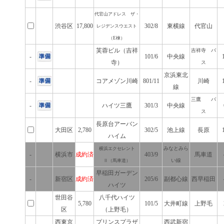
代官山アドレス ザ・
渋谷区
17,800
302/8
東横線
代官山
レジデンスウエスト
（E棟）
芙蓉ビル（吉祥
吉祥寺 バ
-
101/6
中央線
寺）
ス
京浜東北
-
コアメゾン川崎
801/11
川崎
線
三鷹 バ
-
ハイツ三鷹
301/3
中央線
ス
長原台アーバン
大田区
2,780
302/5
池上線
長原
ハイム
みなとみら
横浜エクセレント
-
横浜市
成約済
403/9
馬車道
い線
Ⅱ（馬車道）
早稲田ガーデン
-
新宿区
成約済
205/6
副都心線
西早稲田
ハイツ
世田谷
八千代ハイツ
5,780
101/5
大井町線
上野毛
区
（上野毛）
西東京
プリンスプラザ
西武新宿