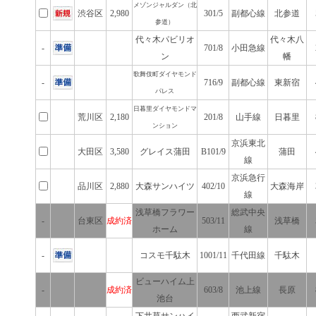
メゾンジャルダン（北
渋谷区
2,980
301/5
副都心線
北参道
参道）
代々木パビリオ
代々木八
-
701/8
小田急線
ン
幡
歌舞伎町ダイヤモンド
-
716/9
副都心線
東新宿
パレス
日暮里ダイヤモンドマ
荒川区
2,180
201/8
山手線
日暮里
ンション
京浜東北
大田区
3,580
グレイス蒲田
B101/9
蒲田
線
京浜急行
品川区
2,880
大森サンハイツ
402/10
大森海岸
線
浅草橋フラワー
総武中央
-
台東区
成約済
503/11
浅草橋
ホーム
線
-
コスモ千駄木
1001/11
千代田線
千駄木
ビューハイム上
-
成約済
603/8
池上線
長原
池台