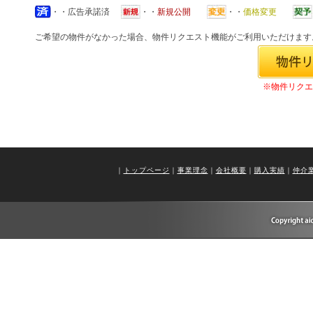
・・広告承諾済
・・
新規公開
・・
価格変更
ご希望の物件がなかった場合、物件リクエスト機能がご利用いただけます
※物件リクエ
｜
トップページ
｜
事業理念
｜
会社概要
｜
購入実績
｜
仲介