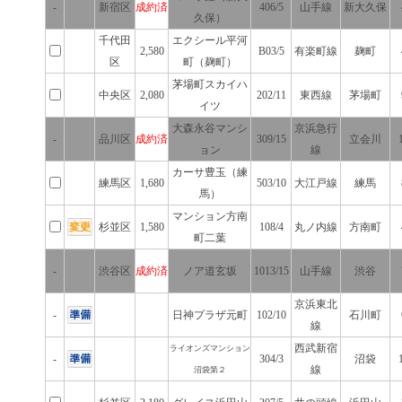
-
新宿区
成約済
406/5
山手線
新大久保
久保）
千代田
エクシール平河
2,580
B03/5
有楽町線
麹町
区
町（麹町）
茅場町スカイハ
中央区
2,080
202/11
東西線
茅場町
イツ
大森永谷マンシ
京浜急行
-
品川区
成約済
309/15
立会川
ョン
線
カーサ豊玉（練
練馬区
1,680
503/10
大江戸線
練馬
馬）
マンション方南
杉並区
1,580
108/4
丸ノ内線
方南町
町二葉
-
渋谷区
成約済
ノア道玄坂
1013/15
山手線
渋谷
京浜東北
-
日神プラザ元町
102/10
石川町
線
西武新宿
ライオンズマンション
-
304/3
沼袋
線
沼袋第２