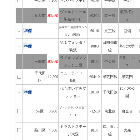
中野区
7,280
サンハイツ中野
701/8
中央線
中野
ヴェルドミール
聖蹟桜ヶ
-
多摩市
成約済
803/13
京王線
聖蹟桜ヶ丘
丘
多摩第１佐佐木マンシ
-
601/6
京王線
国領
ョン（国領）
第１フォンタナ
田園都市
-
108/3
駒沢大学
駒沢
線
ライオンズマン
三鷹 バ
-
三鷹市
成約済
101/7
中央線
ション三鷹
ス
千代田
ニューライフ一
12,800
604/10
半蔵門線
半蔵門
区
番町
代々木いずみマ
代々木公
-
201/9
千代田線
ンション
園
ザ・レジデンス白金ス
港区
8,980
712/10
南北線
白金台
イート
トラストステー
京浜東北
品川区
4,580
101/7
大森
ジ大森
線