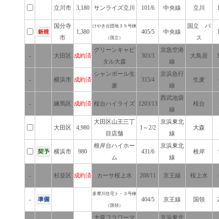
立川市
3,180
サンライズ立川
101/6
中央線
立川
国分寺
国立 バ
けやき台団地３５号棟
1,380
405/5
中央線
市
ス
（国立）
グリーンキャピ
京急空港
-
大田区
成約済
303/3
大鳥居
タル大森
線
シャンボール生
京浜急行
-
横浜市
成約済
315/4
生麦
麦
線
西武池袋
-
練馬区
成約済
桜台ハイライズ
1203/13
桜台
線
大田区山王三丁
京浜東北
大田区
4,980
1～2/2
大森
目店舗
線
根岸台ハイホー
京浜東北
横浜市
980
431/6
根岸
ム
線
-
杉並区
成約済
カーサ桜上水
208/11
京王線
桜上水
多摩川住宅ト－３号棟
-
404/5
京王線
国領
（国領）
大森フラワーマ
京浜東北