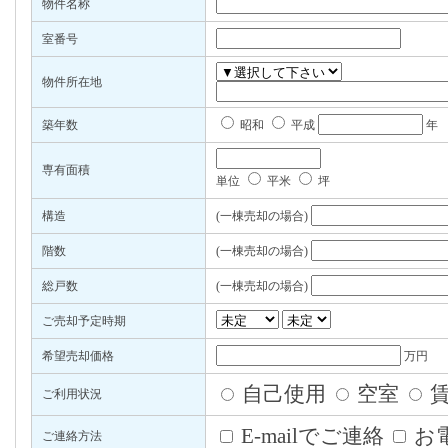
物件名称
室番号
物件所在地
築年数
昭和
平成
年
専有面積
単位
平米
坪
構造
(一棟売却の場合)
階数
(一棟売却の場合)
総戸数
(一棟売却の場合)
ご売却予定時期
希望売却価格
万円
自己使用
空室
ご利用状況
E-mailでご連絡
お
ご連絡方法