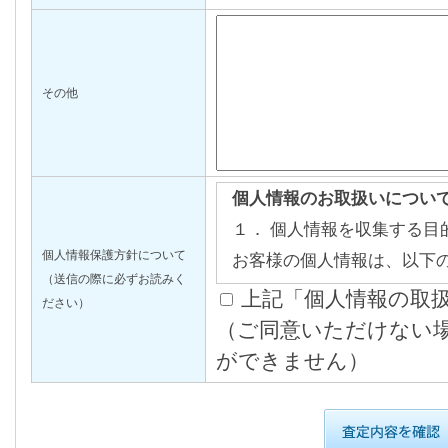
その他
個人情報のお取扱いについ
１． 個人情報を収集する目
個人情報保護方針について
お客様の個人情報は、以下
（送信の際に必ずお読みく
だきます。
上記「個人情報の取
ださい）
1) 不動産の売買等の取引
（ご同意いただけない
情報、サービス、契約後の
ができません）
2) 1) の利用目的の達成
提供
3) 当社の取扱う不動産に