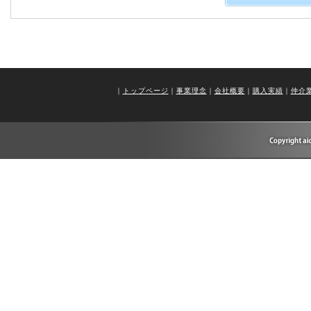
4) 1) 3) 情報・サービ
品開発等の調査分析
情報・サービスの提供は、
ら、取りやめさせていただ
｜
トップページ
｜
事業理念
｜
会社概要
｜
購入実績
｜
仲介
２． 収集する情報の種類
収集される情報は主に以下
・ 氏名 -性別 -生年月日
宅電話番号・ファクス番号 
在地、構造、規模、間取り
・ その他申込書、契約書等
職業、氏名・住所、ご意見
これらの情報は、上記個人
れます。
３． 情報の管理方法