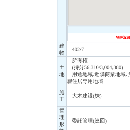
物件近辺
建
402/7
物
所有権
土
(持分56,310/3,004,380)
地
用途地域:近隣商業地域､
層住居専用地域
施
大木建設(株)
工
管
理
委託管理(巡回)
形