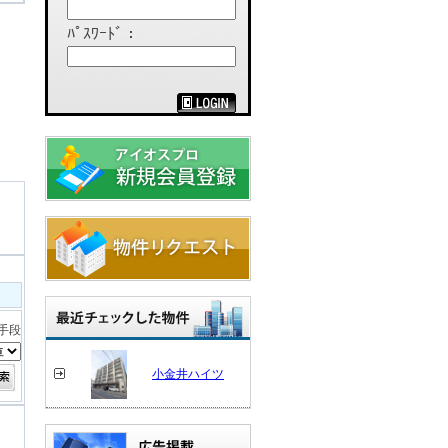
ﾊﾟｽﾜｰﾄﾞ：
手段
小金井ハイツ