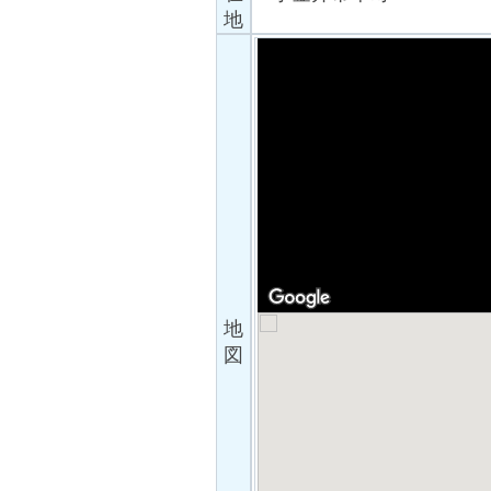
地
地
図