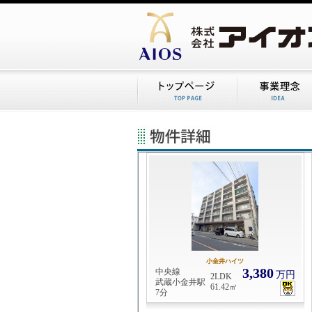
小金井ハイツ
3,380
中央線
万円
2LDK
武蔵小金井駅
61.42㎡
7分