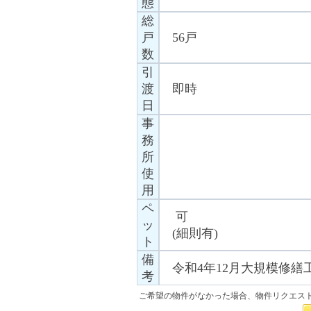
態
総
戸
56戸
数
引
渡
即時
日
事
務
所
使
用
ペ
可
ッ
(細則有)
ト
備
令和4年12月大規模修
考
ご希望の物件がなかった場合、物件リクエス