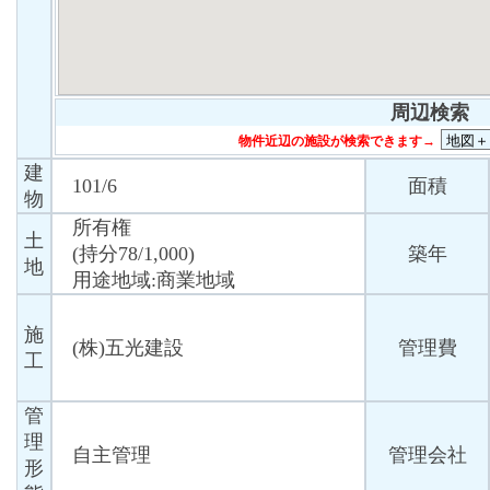
周辺検索
物件近辺の施設が検索できます→
建
101/6
面積
物
所有権
土
(持分78/1,000)
築年
地
用途地域:商業地域
施
(株)五光建設
管理費
工
管
理
自主管理
管理会社
形