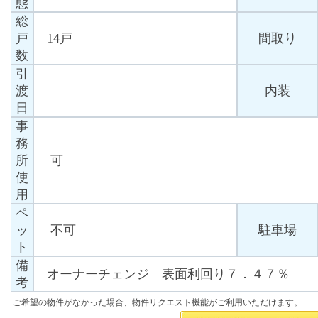
態
総
戸
14戸
間取り
数
引
渡
内装
日
事
務
所
可
使
用
ペ
ッ
不可
駐車場
ト
備
オーナーチェンジ 表面利回り７．４７％
考
ご希望の物件がなかった場合、物件リクエスト機能がご利用いただけます。