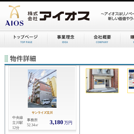
サンライズ立川
中央線
事務所
3,180
立川駅
万円
52.34㎡
12分