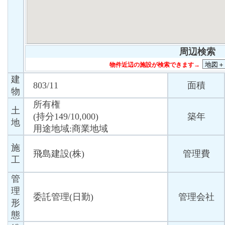
周辺検索
物件近辺の施設が検索できます→
建
803/11
面積
物
所有権
土
(持分149/10,000)
築年
地
用途地域:商業地域
施
飛島建設(株)
管理費
工
管
理
委託管理(日勤)
管理会社
形
態