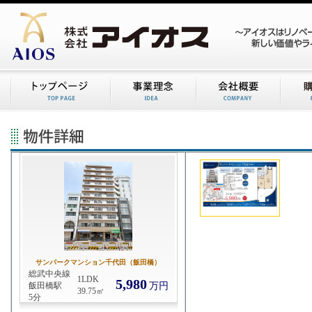
サンパークマンション千代田（飯田橋）
総武中央線
1LDK
5,980
飯田橋駅
万円
39.75㎡
5分