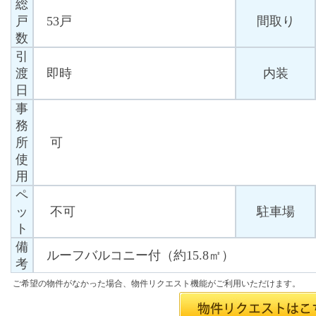
総
戸
53戸
間取り
数
引
渡
即時
内装
日
事
務
所
可
使
用
ペ
ッ
不可
駐車場
ト
備
ルーフバルコニー付（約15.8㎡）
考
ご希望の物件がなかった場合、物件リクエスト機能がご利用いただけます。