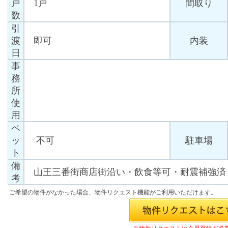
戸
1戸
間取り
数
引
渡
即可
内装
日
事
務
所
使
用
ペ
ッ
不可
駐車場
ト
備
山王三番街商店街沿い・飲食等可・耐震補強
考
ご希望の物件がなかった場合、物件リクエスト機能がご利用いただけます。