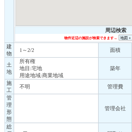
周辺検索
物件近辺の施設が検索できます→
建
1～2/2
面積
物
所有権
土
地目:宅地
築年
地
用途地域:商業地域
施
不明
管理費
工
管
理
管理会社
形
態
総